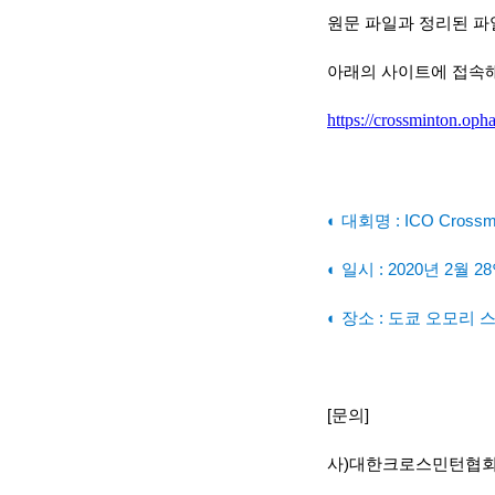
원문 파일과 정리된 파
아래의 사이트에 접속해
https://crossminton.opha
◐ 대회명
: ICO Crossm
◐
​일시
: 2020
년
2
월
28
◐
​장소
:
도쿄 오모리 
[
문의
]
사
)
대한크로스민턴협