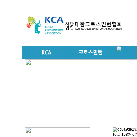
Total 108건
6